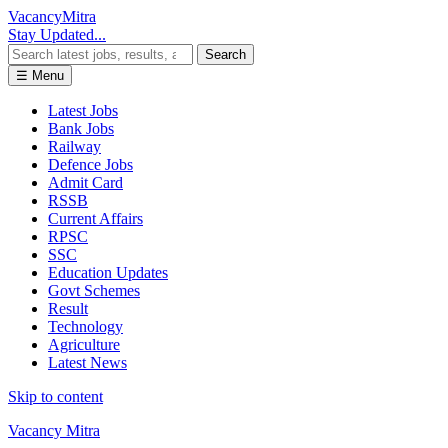
Vacancy
Mitra
Stay Updated...
Search
☰ Menu
Latest Jobs
Bank Jobs
Railway
Defence Jobs
Admit Card
RSSB
Current Affairs
RPSC
SSC
Education Updates
Govt Schemes
Result
Technology
Agriculture
Latest News
Skip to content
Vacancy Mitra