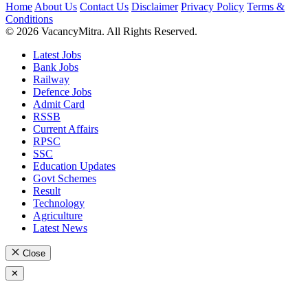
Home
About Us
Contact Us
Disclaimer
Privacy Policy
Terms &
Conditions
© 2026 VacancyMitra. All Rights Reserved.
Latest Jobs
Bank Jobs
Railway
Defence Jobs
Admit Card
RSSB
Current Affairs
RPSC
SSC
Education Updates
Govt Schemes
Result
Technology
Agriculture
Latest News
Close
✕