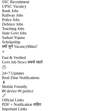
SSC Recruitment
UPSC Vacancy
Bank Jobs
Railway Jobs
Police Jobs
Defence Jobs
Teaching Jobs
State Govt Jobs
Sarkari Yojana
Scholarship
क्यों चुनें VacancyMitra?
⚡
Fast & Verified
Govt Job News सबसे पहले
🕐
24×7 Updates
Real-Time Notifications
📱
Mobile Friendly
हर device पर perfect
🔗
Official Links
PDF + Notification सहित
Important Links