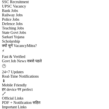
SSC Recruitment
UPSC Vacancy
Bank Jobs
Railway Jobs
Police Jobs
Defence Jobs
Teaching Jobs
State Govt Jobs
Sarkari Yojana
Scholarship
क्यों चुनें VacancyMitra?
⚡
Fast & Verified
Govt Job News सबसे पहले
🕐
24×7 Updates
Real-Time Notifications
📱
Mobile Friendly
हर device पर perfect
🔗
Official Links
PDF + Notification सहित
Important Links