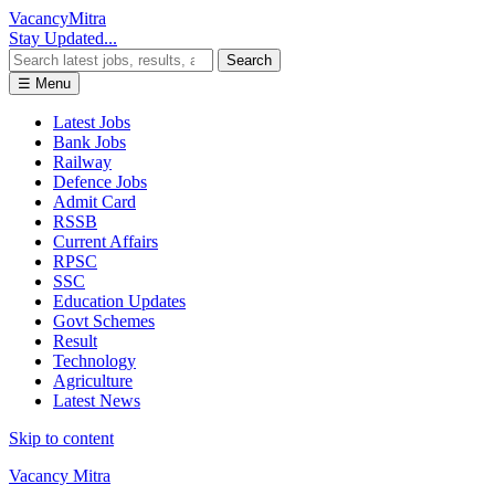
Vacancy
Mitra
Stay Updated...
Search
☰ Menu
Latest Jobs
Bank Jobs
Railway
Defence Jobs
Admit Card
RSSB
Current Affairs
RPSC
SSC
Education Updates
Govt Schemes
Result
Technology
Agriculture
Latest News
Skip to content
Vacancy Mitra