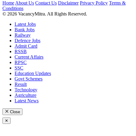
Home
About Us
Contact Us
Disclaimer
Privacy Policy
Terms &
Conditions
© 2026 VacancyMitra. All Rights Reserved.
Latest Jobs
Bank Jobs
Railway
Defence Jobs
Admit Card
RSSB
Current Affairs
RPSC
SSC
Education Updates
Govt Schemes
Result
Technology
Agriculture
Latest News
Close
✕