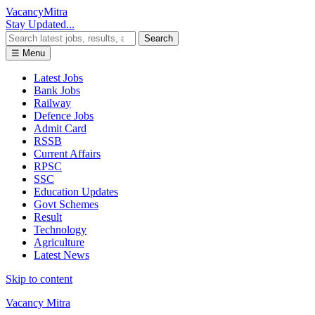
Vacancy
Mitra
Stay Updated...
Search
☰ Menu
Latest Jobs
Bank Jobs
Railway
Defence Jobs
Admit Card
RSSB
Current Affairs
RPSC
SSC
Education Updates
Govt Schemes
Result
Technology
Agriculture
Latest News
Skip to content
Vacancy Mitra