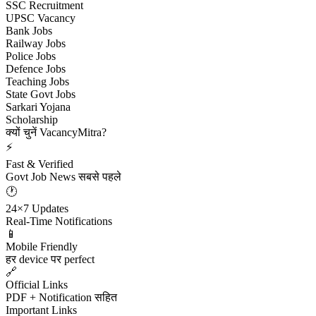
SSC Recruitment
UPSC Vacancy
Bank Jobs
Railway Jobs
Police Jobs
Defence Jobs
Teaching Jobs
State Govt Jobs
Sarkari Yojana
Scholarship
क्यों चुनें VacancyMitra?
⚡
Fast & Verified
Govt Job News सबसे पहले
🕐
24×7 Updates
Real-Time Notifications
📱
Mobile Friendly
हर device पर perfect
🔗
Official Links
PDF + Notification सहित
Important Links