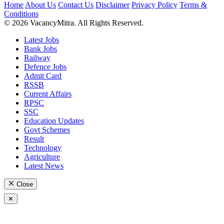
Home
About Us
Contact Us
Disclaimer
Privacy Policy
Terms &
Conditions
© 2026 VacancyMitra. All Rights Reserved.
Latest Jobs
Bank Jobs
Railway
Defence Jobs
Admit Card
RSSB
Current Affairs
RPSC
SSC
Education Updates
Govt Schemes
Result
Technology
Agriculture
Latest News
Close
✕