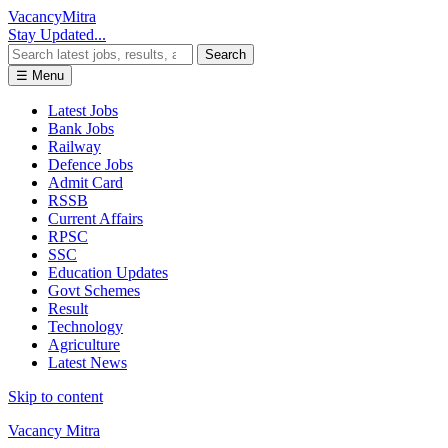
Vacancy
Mitra
Stay Updated...
Search
☰ Menu
Latest Jobs
Bank Jobs
Railway
Defence Jobs
Admit Card
RSSB
Current Affairs
RPSC
SSC
Education Updates
Govt Schemes
Result
Technology
Agriculture
Latest News
Skip to content
Vacancy Mitra