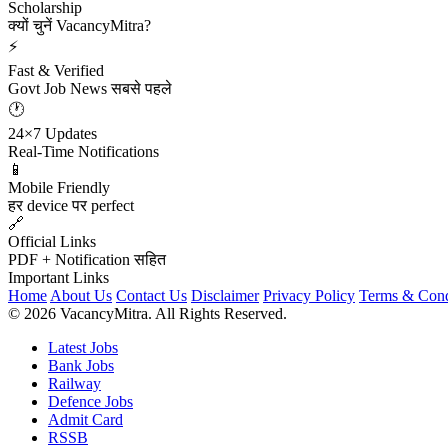
Scholarship
क्यों चुनें VacancyMitra?
⚡
Fast & Verified
Govt Job News सबसे पहले
🕐
24×7 Updates
Real-Time Notifications
📱
Mobile Friendly
हर device पर perfect
🔗
Official Links
PDF + Notification सहित
Important Links
Home
About Us
Contact Us
Disclaimer
Privacy Policy
Terms & Cond
© 2026 VacancyMitra. All Rights Reserved.
Latest Jobs
Bank Jobs
Railway
Defence Jobs
Admit Card
RSSB