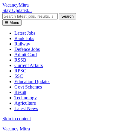
Vacancy
Mitra
Stay Updated...
Search
☰ Menu
Latest Jobs
Bank Jobs
Railway
Defence Jobs
Admit Card
RSSB
Current Affairs
RPSC
SSC
Education Updates
Govt Schemes
Result
Technology
Agriculture
Latest News
Skip to content
Vacancy Mitra