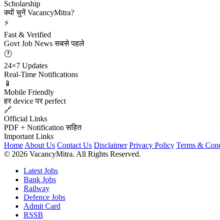
Scholarship
क्यों चुनें VacancyMitra?
⚡
Fast & Verified
Govt Job News सबसे पहले
🕐
24×7 Updates
Real-Time Notifications
📱
Mobile Friendly
हर device पर perfect
🔗
Official Links
PDF + Notification सहित
Important Links
Home
About Us
Contact Us
Disclaimer
Privacy Policy
Terms & Cond
© 2026 VacancyMitra. All Rights Reserved.
Latest Jobs
Bank Jobs
Railway
Defence Jobs
Admit Card
RSSB