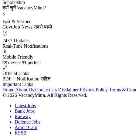
Scholarship
क्यों चुनें VacancyMitra?
⚡
Fast & Verified
Govt Job News सबसे पहले
🕐
24×7 Updates
Real-Time Notifications
📱
Mobile Friendly
हर device पर perfect
🔗
Official Links
PDF + Notification सहित
Important Links
Home
About Us
Contact Us
Disclaimer
Privacy Policy
Terms & Cond
© 2026 VacancyMitra. All Rights Reserved.
Latest Jobs
Bank Jobs
Railway
Defence Jobs
Admit Card
RSSB