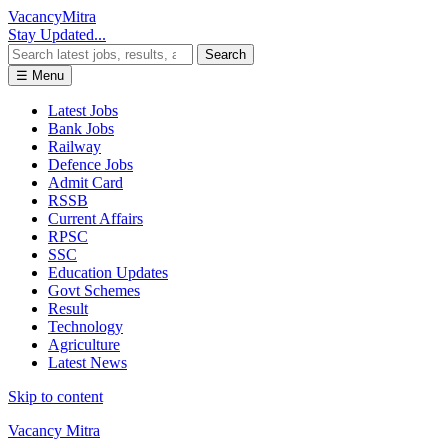
Vacancy
Mitra
Stay Updated...
Search
☰ Menu
Latest Jobs
Bank Jobs
Railway
Defence Jobs
Admit Card
RSSB
Current Affairs
RPSC
SSC
Education Updates
Govt Schemes
Result
Technology
Agriculture
Latest News
Skip to content
Vacancy Mitra