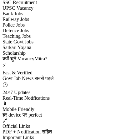
SSC Recruitment
UPSC Vacancy
Bank Jobs
Railway Jobs
Police Jobs
Defence Jobs
Teaching Jobs
State Govt Jobs
Sarkari Yojana
Scholarship
क्यों चुनें VacancyMitra?
⚡
Fast & Verified
Govt Job News सबसे पहले
🕐
24×7 Updates
Real-Time Notifications
📱
Mobile Friendly
हर device पर perfect
🔗
Official Links
PDF + Notification सहित
Important Links