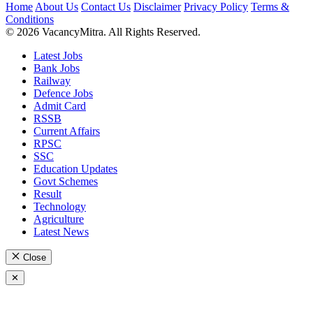
Home
About Us
Contact Us
Disclaimer
Privacy Policy
Terms &
Conditions
© 2026 VacancyMitra. All Rights Reserved.
Latest Jobs
Bank Jobs
Railway
Defence Jobs
Admit Card
RSSB
Current Affairs
RPSC
SSC
Education Updates
Govt Schemes
Result
Technology
Agriculture
Latest News
Close
✕