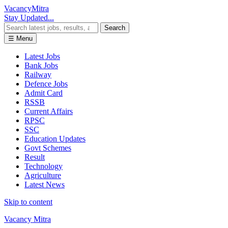
Vacancy
Mitra
Stay Updated...
Search
☰ Menu
Latest Jobs
Bank Jobs
Railway
Defence Jobs
Admit Card
RSSB
Current Affairs
RPSC
SSC
Education Updates
Govt Schemes
Result
Technology
Agriculture
Latest News
Skip to content
Vacancy Mitra