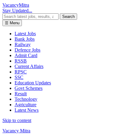
Vacancy
Mitra
Stay Updated...
Search
☰ Menu
Latest Jobs
Bank Jobs
Railway
Defence Jobs
Admit Card
RSSB
Current Affairs
RPSC
SSC
Education Updates
Govt Schemes
Result
Technology
Agriculture
Latest News
Skip to content
Vacancy Mitra