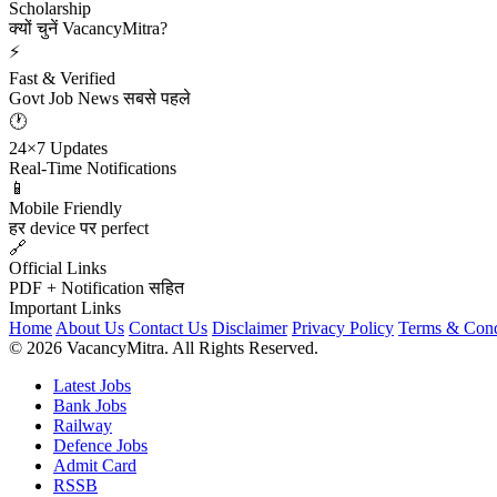
Scholarship
क्यों चुनें VacancyMitra?
⚡
Fast & Verified
Govt Job News सबसे पहले
🕐
24×7 Updates
Real-Time Notifications
📱
Mobile Friendly
हर device पर perfect
🔗
Official Links
PDF + Notification सहित
Important Links
Home
About Us
Contact Us
Disclaimer
Privacy Policy
Terms & Cond
© 2026 VacancyMitra. All Rights Reserved.
Latest Jobs
Bank Jobs
Railway
Defence Jobs
Admit Card
RSSB