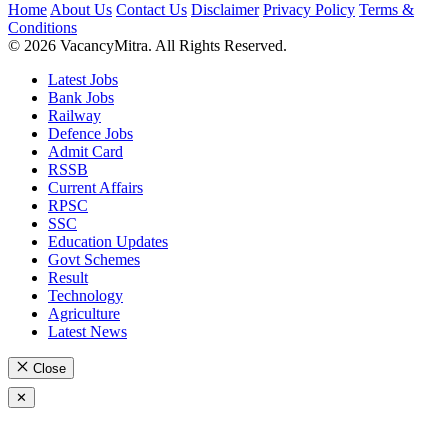
Home
About Us
Contact Us
Disclaimer
Privacy Policy
Terms &
Conditions
© 2026 VacancyMitra. All Rights Reserved.
Latest Jobs
Bank Jobs
Railway
Defence Jobs
Admit Card
RSSB
Current Affairs
RPSC
SSC
Education Updates
Govt Schemes
Result
Technology
Agriculture
Latest News
Close
✕