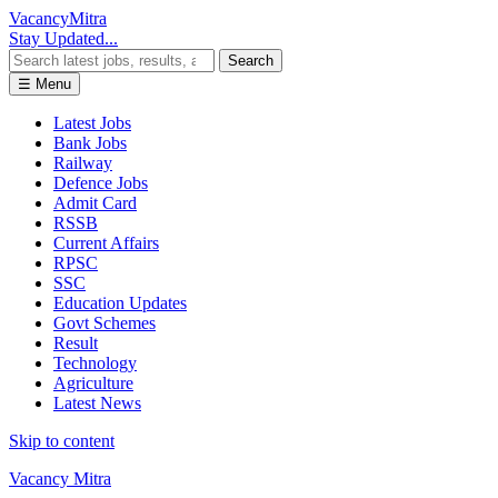
Vacancy
Mitra
Stay Updated...
Search
☰ Menu
Latest Jobs
Bank Jobs
Railway
Defence Jobs
Admit Card
RSSB
Current Affairs
RPSC
SSC
Education Updates
Govt Schemes
Result
Technology
Agriculture
Latest News
Skip to content
Vacancy Mitra