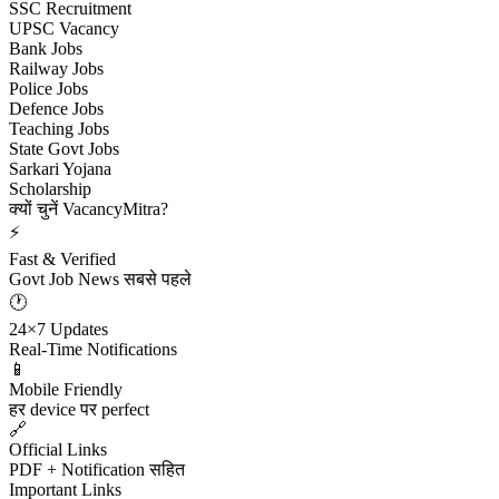
SSC Recruitment
UPSC Vacancy
Bank Jobs
Railway Jobs
Police Jobs
Defence Jobs
Teaching Jobs
State Govt Jobs
Sarkari Yojana
Scholarship
क्यों चुनें VacancyMitra?
⚡
Fast & Verified
Govt Job News सबसे पहले
🕐
24×7 Updates
Real-Time Notifications
📱
Mobile Friendly
हर device पर perfect
🔗
Official Links
PDF + Notification सहित
Important Links