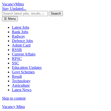
Vacancy
Mitra
Stay Updated...
Search
☰ Menu
Latest Jobs
Bank Jobs
Railway
Defence Jobs
Admit Card
RSSB
Current Affairs
RPSC
SSC
Education Updates
Govt Schemes
Result
Technology
Agriculture
Latest News
Skip to content
Vacancy Mitra