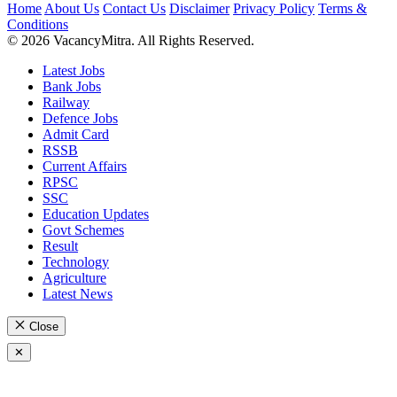
Home
About Us
Contact Us
Disclaimer
Privacy Policy
Terms &
Conditions
© 2026 VacancyMitra. All Rights Reserved.
Latest Jobs
Bank Jobs
Railway
Defence Jobs
Admit Card
RSSB
Current Affairs
RPSC
SSC
Education Updates
Govt Schemes
Result
Technology
Agriculture
Latest News
Close
✕