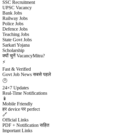
SSC Recruitment
UPSC Vacancy
Bank Jobs
Railway Jobs
Police Jobs
Defence Jobs
Teaching Jobs
State Govt Jobs
Sarkari Yojana
Scholarship
क्यों चुनें VacancyMitra?
⚡
Fast & Verified
Govt Job News सबसे पहले
🕐
24×7 Updates
Real-Time Notifications
📱
Mobile Friendly
हर device पर perfect
🔗
Official Links
PDF + Notification सहित
Important Links