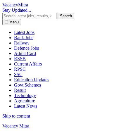
Vacancy
Mitra
Stay Updated...
Search
☰ Menu
Latest Jobs
Bank Jobs
Railway
Defence Jobs
Admit Card
RSSB
Current Affairs
RPSC
SSC
Education Updates
Govt Schemes
Result
Technology
Agriculture
Latest News
Skip to content
Vacancy Mitra