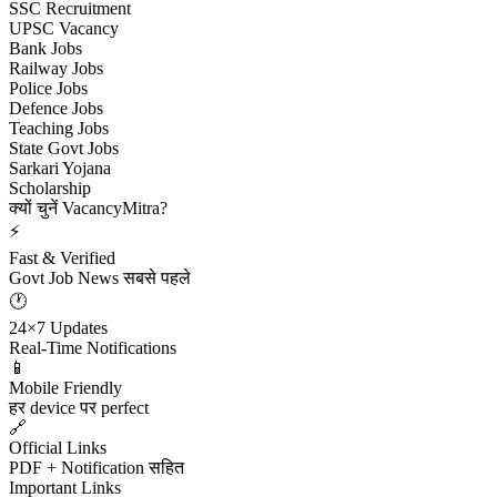
SSC Recruitment
UPSC Vacancy
Bank Jobs
Railway Jobs
Police Jobs
Defence Jobs
Teaching Jobs
State Govt Jobs
Sarkari Yojana
Scholarship
क्यों चुनें VacancyMitra?
⚡
Fast & Verified
Govt Job News सबसे पहले
🕐
24×7 Updates
Real-Time Notifications
📱
Mobile Friendly
हर device पर perfect
🔗
Official Links
PDF + Notification सहित
Important Links