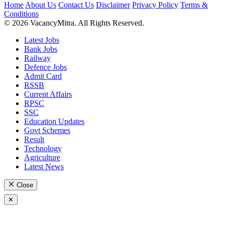
Home
About Us
Contact Us
Disclaimer
Privacy Policy
Terms &
Conditions
© 2026 VacancyMitra. All Rights Reserved.
Latest Jobs
Bank Jobs
Railway
Defence Jobs
Admit Card
RSSB
Current Affairs
RPSC
SSC
Education Updates
Govt Schemes
Result
Technology
Agriculture
Latest News
Close
✕