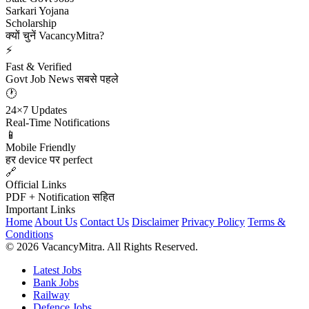
Sarkari Yojana
Scholarship
क्यों चुनें VacancyMitra?
⚡
Fast & Verified
Govt Job News सबसे पहले
🕐
24×7 Updates
Real-Time Notifications
📱
Mobile Friendly
हर device पर perfect
🔗
Official Links
PDF + Notification सहित
Important Links
Home
About Us
Contact Us
Disclaimer
Privacy Policy
Terms &
Conditions
© 2026 VacancyMitra. All Rights Reserved.
Latest Jobs
Bank Jobs
Railway
Defence Jobs