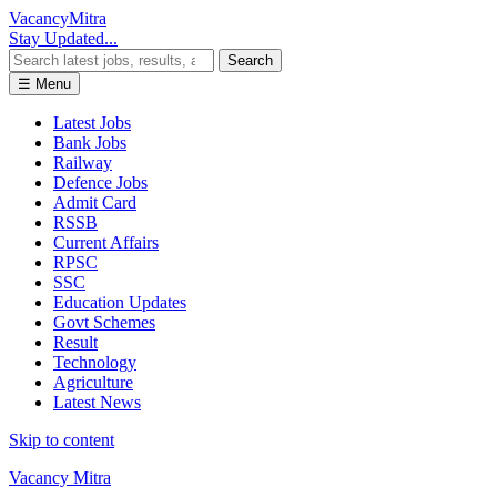
Vacancy
Mitra
Stay Updated...
Search
☰ Menu
Latest Jobs
Bank Jobs
Railway
Defence Jobs
Admit Card
RSSB
Current Affairs
RPSC
SSC
Education Updates
Govt Schemes
Result
Technology
Agriculture
Latest News
Skip to content
Vacancy Mitra