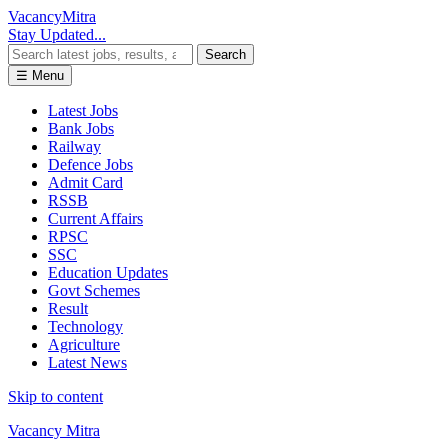
Vacancy
Mitra
Stay Updated...
Search
☰ Menu
Latest Jobs
Bank Jobs
Railway
Defence Jobs
Admit Card
RSSB
Current Affairs
RPSC
SSC
Education Updates
Govt Schemes
Result
Technology
Agriculture
Latest News
Skip to content
Vacancy Mitra