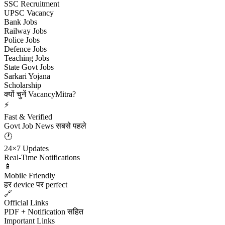
SSC Recruitment
UPSC Vacancy
Bank Jobs
Railway Jobs
Police Jobs
Defence Jobs
Teaching Jobs
State Govt Jobs
Sarkari Yojana
Scholarship
क्यों चुनें VacancyMitra?
⚡
Fast & Verified
Govt Job News सबसे पहले
🕐
24×7 Updates
Real-Time Notifications
📱
Mobile Friendly
हर device पर perfect
🔗
Official Links
PDF + Notification सहित
Important Links