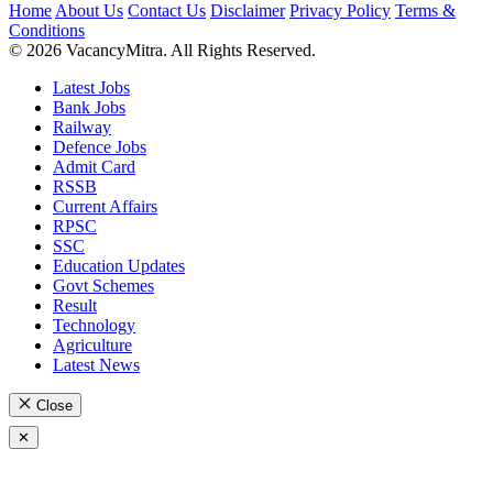
Home
About Us
Contact Us
Disclaimer
Privacy Policy
Terms &
Conditions
© 2026 VacancyMitra. All Rights Reserved.
Latest Jobs
Bank Jobs
Railway
Defence Jobs
Admit Card
RSSB
Current Affairs
RPSC
SSC
Education Updates
Govt Schemes
Result
Technology
Agriculture
Latest News
Close
✕