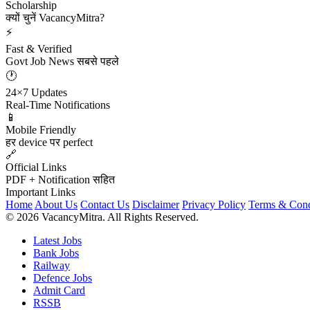
Scholarship
क्यों चुनें VacancyMitra?
⚡
Fast & Verified
Govt Job News सबसे पहले
🕐
24×7 Updates
Real-Time Notifications
📱
Mobile Friendly
हर device पर perfect
🔗
Official Links
PDF + Notification सहित
Important Links
Home
About Us
Contact Us
Disclaimer
Privacy Policy
Terms & Cond
© 2026 VacancyMitra. All Rights Reserved.
Latest Jobs
Bank Jobs
Railway
Defence Jobs
Admit Card
RSSB