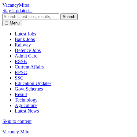
Vacancy
Mitra
Stay Updated...
Search
☰ Menu
Latest Jobs
Bank Jobs
Railway
Defence Jobs
Admit Card
RSSB
Current Affairs
RPSC
SSC
Education Updates
Govt Schemes
Result
Technology
Agriculture
Latest News
Skip to content
Vacancy Mitra