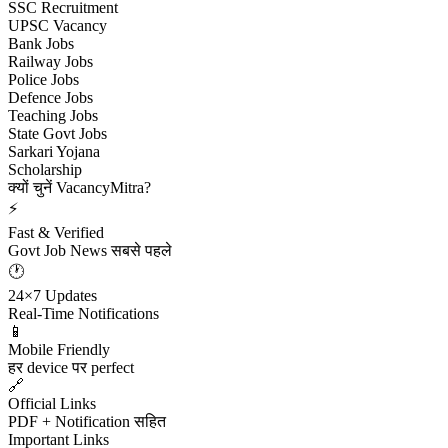
SSC Recruitment
UPSC Vacancy
Bank Jobs
Railway Jobs
Police Jobs
Defence Jobs
Teaching Jobs
State Govt Jobs
Sarkari Yojana
Scholarship
क्यों चुनें VacancyMitra?
⚡
Fast & Verified
Govt Job News सबसे पहले
🕐
24×7 Updates
Real-Time Notifications
📱
Mobile Friendly
हर device पर perfect
🔗
Official Links
PDF + Notification सहित
Important Links