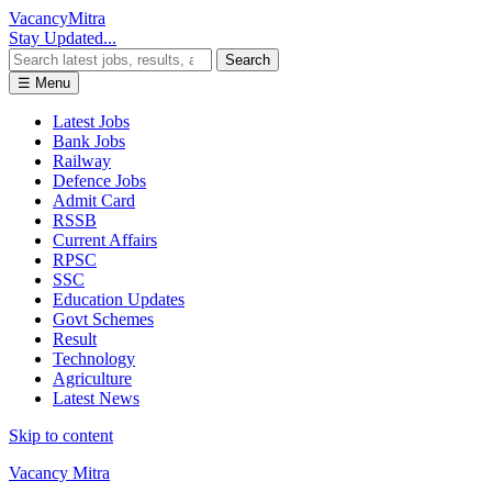
Vacancy
Mitra
Stay Updated...
Search
☰ Menu
Latest Jobs
Bank Jobs
Railway
Defence Jobs
Admit Card
RSSB
Current Affairs
RPSC
SSC
Education Updates
Govt Schemes
Result
Technology
Agriculture
Latest News
Skip to content
Vacancy Mitra