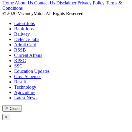
Home
About Us
Contact Us
Disclaimer
Privacy Policy
Terms &
Conditions
© 2026 VacancyMitra. All Rights Reserved.
Latest Jobs
Bank Jobs
Railway
Defence Jobs
Admit Card
RSSB
Current Affairs
RPSC
SSC
Education Updates
Govt Schemes
Result
Technology
Agriculture
Latest News
Close
✕