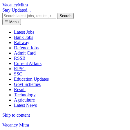
Vacancy
Mitra
Stay Updated...
Search
☰ Menu
Latest Jobs
Bank Jobs
Railway
Defence Jobs
Admit Card
RSSB
Current Affairs
RPSC
SSC
Education Updates
Govt Schemes
Result
Technology
Agriculture
Latest News
Skip to content
Vacancy Mitra