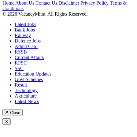
Home
About Us
Contact Us
Disclaimer
Privacy Policy
Terms &
Conditions
© 2026 VacancyMitra. All Rights Reserved.
Latest Jobs
Bank Jobs
Railway
Defence Jobs
Admit Card
RSSB
Current Affairs
RPSC
SSC
Education Updates
Govt Schemes
Result
Technology
Agriculture
Latest News
Close
✕