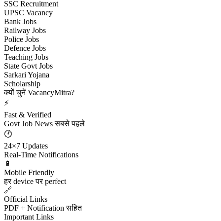
SSC Recruitment
UPSC Vacancy
Bank Jobs
Railway Jobs
Police Jobs
Defence Jobs
Teaching Jobs
State Govt Jobs
Sarkari Yojana
Scholarship
क्यों चुनें VacancyMitra?
⚡
Fast & Verified
Govt Job News सबसे पहले
🕐
24×7 Updates
Real-Time Notifications
📱
Mobile Friendly
हर device पर perfect
🔗
Official Links
PDF + Notification सहित
Important Links