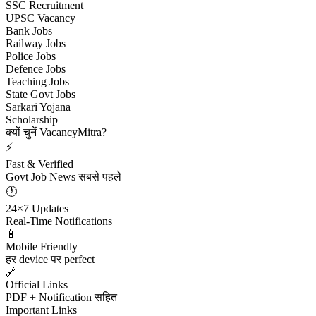
SSC Recruitment
UPSC Vacancy
Bank Jobs
Railway Jobs
Police Jobs
Defence Jobs
Teaching Jobs
State Govt Jobs
Sarkari Yojana
Scholarship
क्यों चुनें VacancyMitra?
⚡
Fast & Verified
Govt Job News सबसे पहले
🕐
24×7 Updates
Real-Time Notifications
📱
Mobile Friendly
हर device पर perfect
🔗
Official Links
PDF + Notification सहित
Important Links