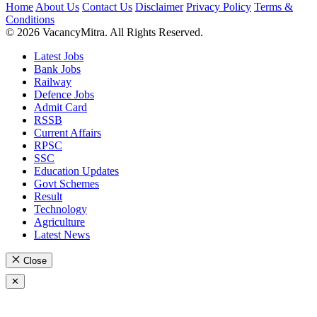
Home
About Us
Contact Us
Disclaimer
Privacy Policy
Terms &
Conditions
© 2026 VacancyMitra. All Rights Reserved.
Latest Jobs
Bank Jobs
Railway
Defence Jobs
Admit Card
RSSB
Current Affairs
RPSC
SSC
Education Updates
Govt Schemes
Result
Technology
Agriculture
Latest News
Close
✕