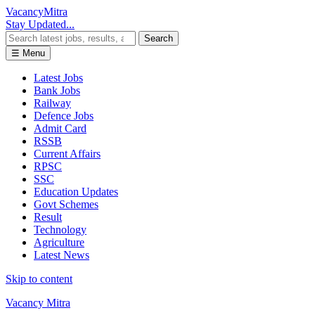
Vacancy
Mitra
Stay Updated...
Search
☰ Menu
Latest Jobs
Bank Jobs
Railway
Defence Jobs
Admit Card
RSSB
Current Affairs
RPSC
SSC
Education Updates
Govt Schemes
Result
Technology
Agriculture
Latest News
Skip to content
Vacancy Mitra