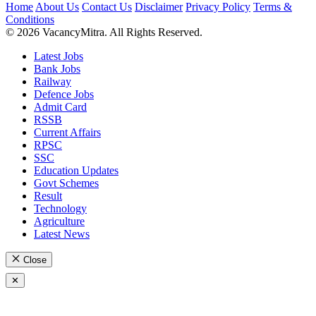
Home
About Us
Contact Us
Disclaimer
Privacy Policy
Terms &
Conditions
© 2026 VacancyMitra. All Rights Reserved.
Latest Jobs
Bank Jobs
Railway
Defence Jobs
Admit Card
RSSB
Current Affairs
RPSC
SSC
Education Updates
Govt Schemes
Result
Technology
Agriculture
Latest News
Close
✕