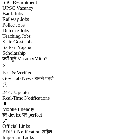
SSC Recruitment
UPSC Vacancy
Bank Jobs
Railway Jobs
Police Jobs
Defence Jobs
Teaching Jobs
State Govt Jobs
Sarkari Yojana
Scholarship
क्यों चुनें VacancyMitra?
⚡
Fast & Verified
Govt Job News सबसे पहले
🕐
24×7 Updates
Real-Time Notifications
📱
Mobile Friendly
हर device पर perfect
🔗
Official Links
PDF + Notification सहित
Important Links