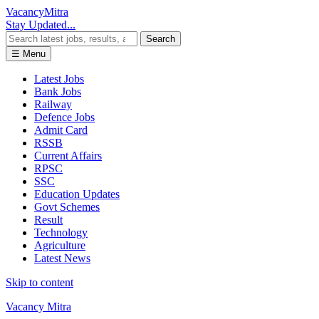
Vacancy
Mitra
Stay Updated...
Search
☰ Menu
Latest Jobs
Bank Jobs
Railway
Defence Jobs
Admit Card
RSSB
Current Affairs
RPSC
SSC
Education Updates
Govt Schemes
Result
Technology
Agriculture
Latest News
Skip to content
Vacancy Mitra