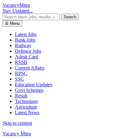
Vacancy
Mitra
Stay Updated...
Search
☰ Menu
Latest Jobs
Bank Jobs
Railway
Defence Jobs
Admit Card
RSSB
Current Affairs
RPSC
SSC
Education Updates
Govt Schemes
Result
Technology
Agriculture
Latest News
Skip to content
Vacancy Mitra