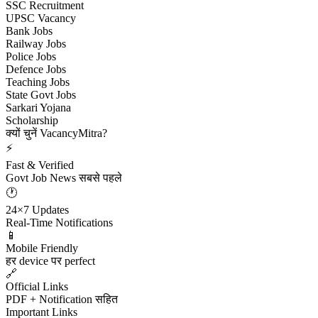
SSC Recruitment
UPSC Vacancy
Bank Jobs
Railway Jobs
Police Jobs
Defence Jobs
Teaching Jobs
State Govt Jobs
Sarkari Yojana
Scholarship
क्यों चुनें VacancyMitra?
⚡
Fast & Verified
Govt Job News सबसे पहले
🕐
24×7 Updates
Real-Time Notifications
📱
Mobile Friendly
हर device पर perfect
🔗
Official Links
PDF + Notification सहित
Important Links