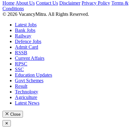
Home
About Us
Contact Us
Disclaimer
Privacy Policy
Terms &
Conditions
© 2026 VacancyMitra. All Rights Reserved.
Latest Jobs
Bank Jobs
Railway
Defence Jobs
Admit Card
RSSB
Current Affairs
RPSC
SSC
Education Updates
Govt Schemes
Result
Technology
Agriculture
Latest News
Close
✕