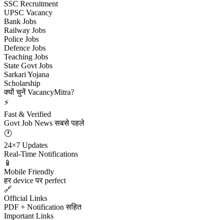
SSC Recruitment
UPSC Vacancy
Bank Jobs
Railway Jobs
Police Jobs
Defence Jobs
Teaching Jobs
State Govt Jobs
Sarkari Yojana
Scholarship
क्यों चुनें VacancyMitra?
⚡
Fast & Verified
Govt Job News सबसे पहले
🕐
24×7 Updates
Real-Time Notifications
📱
Mobile Friendly
हर device पर perfect
🔗
Official Links
PDF + Notification सहित
Important Links