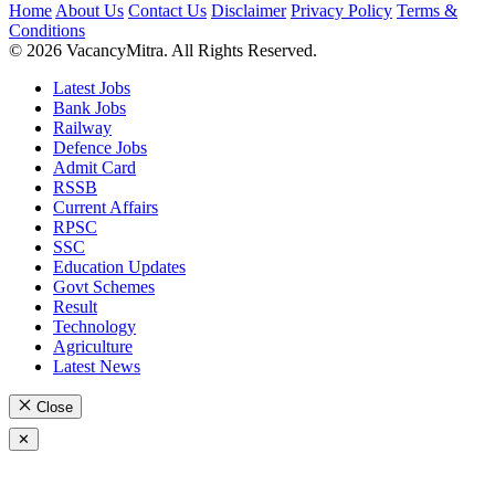
Home
About Us
Contact Us
Disclaimer
Privacy Policy
Terms &
Conditions
© 2026 VacancyMitra. All Rights Reserved.
Latest Jobs
Bank Jobs
Railway
Defence Jobs
Admit Card
RSSB
Current Affairs
RPSC
SSC
Education Updates
Govt Schemes
Result
Technology
Agriculture
Latest News
Close
✕