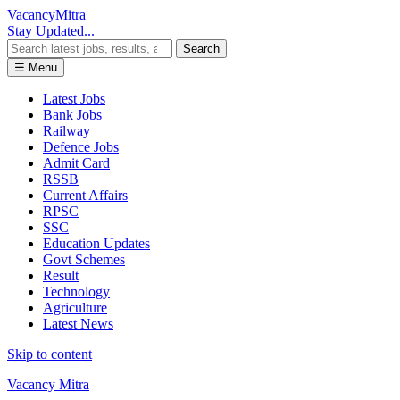
Vacancy
Mitra
Stay Updated...
Search
☰ Menu
Latest Jobs
Bank Jobs
Railway
Defence Jobs
Admit Card
RSSB
Current Affairs
RPSC
SSC
Education Updates
Govt Schemes
Result
Technology
Agriculture
Latest News
Skip to content
Vacancy Mitra