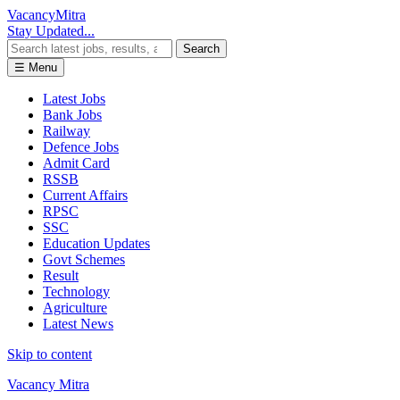
Vacancy
Mitra
Stay Updated...
Search
☰ Menu
Latest Jobs
Bank Jobs
Railway
Defence Jobs
Admit Card
RSSB
Current Affairs
RPSC
SSC
Education Updates
Govt Schemes
Result
Technology
Agriculture
Latest News
Skip to content
Vacancy Mitra