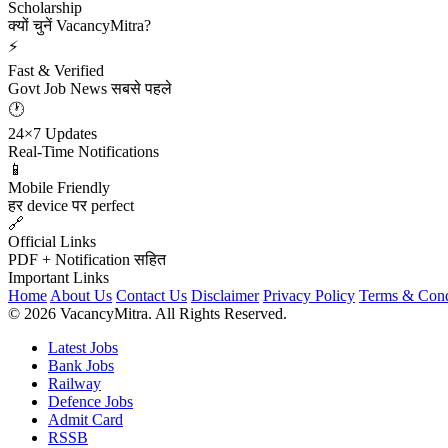
Scholarship
क्यों चुनें VacancyMitra?
⚡
Fast & Verified
Govt Job News सबसे पहले
🕐
24×7 Updates
Real-Time Notifications
📱
Mobile Friendly
हर device पर perfect
🔗
Official Links
PDF + Notification सहित
Important Links
Home
About Us
Contact Us
Disclaimer
Privacy Policy
Terms & Cond
© 2026 VacancyMitra. All Rights Reserved.
Latest Jobs
Bank Jobs
Railway
Defence Jobs
Admit Card
RSSB