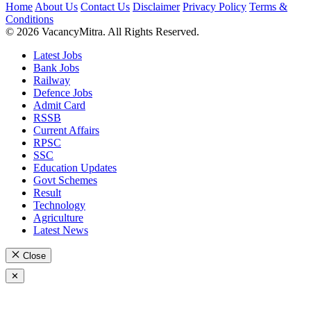
Home
About Us
Contact Us
Disclaimer
Privacy Policy
Terms &
Conditions
© 2026 VacancyMitra. All Rights Reserved.
Latest Jobs
Bank Jobs
Railway
Defence Jobs
Admit Card
RSSB
Current Affairs
RPSC
SSC
Education Updates
Govt Schemes
Result
Technology
Agriculture
Latest News
Close
✕