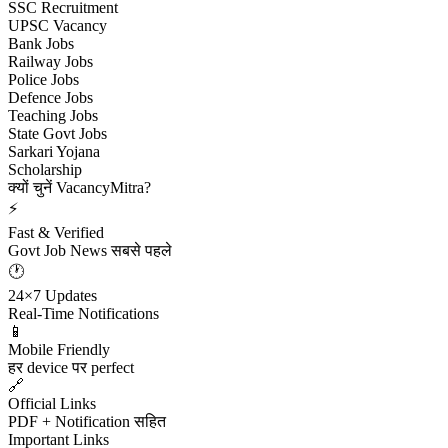
SSC Recruitment
UPSC Vacancy
Bank Jobs
Railway Jobs
Police Jobs
Defence Jobs
Teaching Jobs
State Govt Jobs
Sarkari Yojana
Scholarship
क्यों चुनें VacancyMitra?
⚡
Fast & Verified
Govt Job News सबसे पहले
🕐
24×7 Updates
Real-Time Notifications
📱
Mobile Friendly
हर device पर perfect
🔗
Official Links
PDF + Notification सहित
Important Links