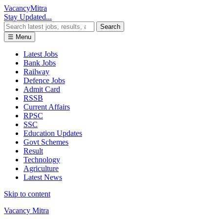
Vacancy
Mitra
Stay Updated...
Search
☰ Menu
Latest Jobs
Bank Jobs
Railway
Defence Jobs
Admit Card
RSSB
Current Affairs
RPSC
SSC
Education Updates
Govt Schemes
Result
Technology
Agriculture
Latest News
Skip to content
Vacancy Mitra