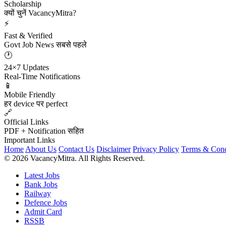
Scholarship
क्यों चुनें VacancyMitra?
⚡
Fast & Verified
Govt Job News सबसे पहले
🕐
24×7 Updates
Real-Time Notifications
📱
Mobile Friendly
हर device पर perfect
🔗
Official Links
PDF + Notification सहित
Important Links
Home
About Us
Contact Us
Disclaimer
Privacy Policy
Terms & Cond
© 2026 VacancyMitra. All Rights Reserved.
Latest Jobs
Bank Jobs
Railway
Defence Jobs
Admit Card
RSSB