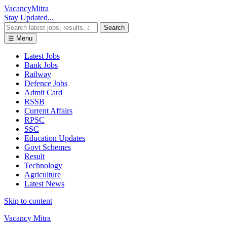
Vacancy
Mitra
Stay Updated...
Search
☰ Menu
Latest Jobs
Bank Jobs
Railway
Defence Jobs
Admit Card
RSSB
Current Affairs
RPSC
SSC
Education Updates
Govt Schemes
Result
Technology
Agriculture
Latest News
Skip to content
Vacancy Mitra