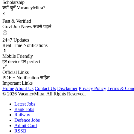
Scholarship
क्यों चुनें VacancyMitra?
⚡
Fast & Verified
Govt Job News सबसे पहले
🕐
24×7 Updates
Real-Time Notifications
📱
Mobile Friendly
हर device पर perfect
🔗
Official Links
PDF + Notification सहित
Important Links
Home
About Us
Contact Us
Disclaimer
Privacy Policy
Terms & Cond
© 2026 VacancyMitra. All Rights Reserved.
Latest Jobs
Bank Jobs
Railway
Defence Jobs
Admit Card
RSSB