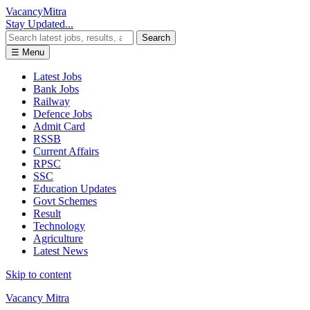
Vacancy
Mitra
Stay Updated...
Search
☰ Menu
Latest Jobs
Bank Jobs
Railway
Defence Jobs
Admit Card
RSSB
Current Affairs
RPSC
SSC
Education Updates
Govt Schemes
Result
Technology
Agriculture
Latest News
Skip to content
Vacancy Mitra