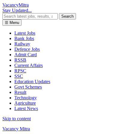
Vacancy
Mitra
Stay Updated...
Search
☰ Menu
Latest Jobs
Bank Jobs
Railway
Defence Jobs
Admit Card
RSSB
Current Affairs
RPSC
SSC
Education Updates
Govt Schemes
Result
Technology
Agriculture
Latest News
Skip to content
Vacancy Mitra