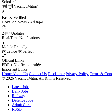
Scholarship
क्यों चुनें VacancyMitra?
⚡
Fast & Verified
Govt Job News सबसे पहले
🕐
24×7 Updates
Real-Time Notifications
📱
Mobile Friendly
हर device पर perfect
🔗
Official Links
PDF + Notification सहित
Important Links
Home
About Us
Contact Us
Disclaimer
Privacy Policy
Terms & Cond
© 2026 VacancyMitra. All Rights Reserved.
Latest Jobs
Bank Jobs
Railway
Defence Jobs
Admit Card
RSSB