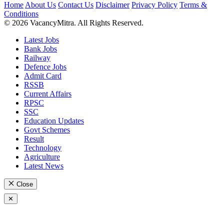
Home
About Us
Contact Us
Disclaimer
Privacy Policy
Terms &
Conditions
© 2026 VacancyMitra. All Rights Reserved.
Latest Jobs
Bank Jobs
Railway
Defence Jobs
Admit Card
RSSB
Current Affairs
RPSC
SSC
Education Updates
Govt Schemes
Result
Technology
Agriculture
Latest News
Close
✕