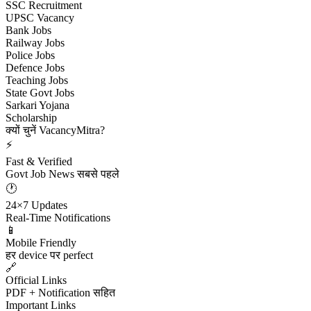
SSC Recruitment
UPSC Vacancy
Bank Jobs
Railway Jobs
Police Jobs
Defence Jobs
Teaching Jobs
State Govt Jobs
Sarkari Yojana
Scholarship
क्यों चुनें VacancyMitra?
⚡
Fast & Verified
Govt Job News सबसे पहले
🕐
24×7 Updates
Real-Time Notifications
📱
Mobile Friendly
हर device पर perfect
🔗
Official Links
PDF + Notification सहित
Important Links