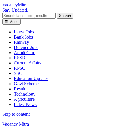
Vacancy
Mitra
Stay Updated...
Search
☰ Menu
Latest Jobs
Bank Jobs
Railway
Defence Jobs
Admit Card
RSSB
Current Affairs
RPSC
SSC
Education Updates
Govt Schemes
Result
Technology
Agriculture
Latest News
Skip to content
Vacancy Mitra