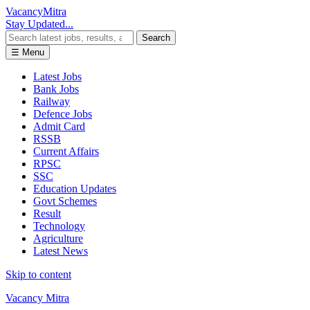
Vacancy
Mitra
Stay Updated...
Search
☰ Menu
Latest Jobs
Bank Jobs
Railway
Defence Jobs
Admit Card
RSSB
Current Affairs
RPSC
SSC
Education Updates
Govt Schemes
Result
Technology
Agriculture
Latest News
Skip to content
Vacancy Mitra