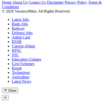
Home
About Us
Contact Us
Disclaimer
Privacy Policy
Terms &
Conditions
© 2026 VacancyMitra. All Rights Reserved.
Latest Jobs
Bank Jobs
Railway
Defence Jobs
Admit Card
RSSB
Current Affairs
RPSC
SSC
Education Updates
Govt Schemes
Result
Technology
Agriculture
Latest News
Close
✕