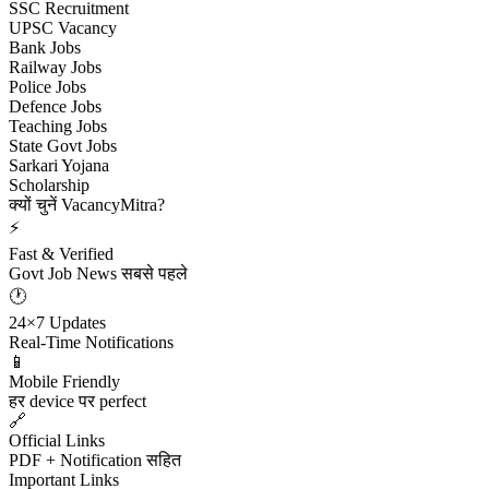
SSC Recruitment
UPSC Vacancy
Bank Jobs
Railway Jobs
Police Jobs
Defence Jobs
Teaching Jobs
State Govt Jobs
Sarkari Yojana
Scholarship
क्यों चुनें VacancyMitra?
⚡
Fast & Verified
Govt Job News सबसे पहले
🕐
24×7 Updates
Real-Time Notifications
📱
Mobile Friendly
हर device पर perfect
🔗
Official Links
PDF + Notification सहित
Important Links