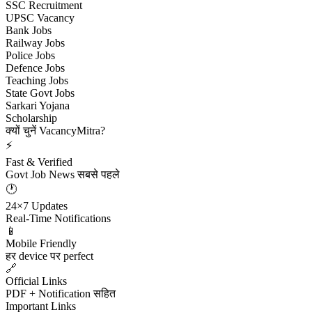
SSC Recruitment
UPSC Vacancy
Bank Jobs
Railway Jobs
Police Jobs
Defence Jobs
Teaching Jobs
State Govt Jobs
Sarkari Yojana
Scholarship
क्यों चुनें VacancyMitra?
⚡
Fast & Verified
Govt Job News सबसे पहले
🕐
24×7 Updates
Real-Time Notifications
📱
Mobile Friendly
हर device पर perfect
🔗
Official Links
PDF + Notification सहित
Important Links