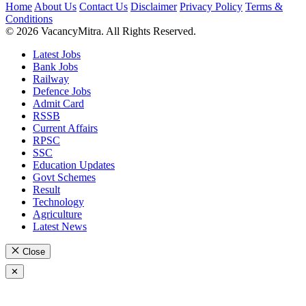
Home
About Us
Contact Us
Disclaimer
Privacy Policy
Terms &
Conditions
© 2026 VacancyMitra. All Rights Reserved.
Latest Jobs
Bank Jobs
Railway
Defence Jobs
Admit Card
RSSB
Current Affairs
RPSC
SSC
Education Updates
Govt Schemes
Result
Technology
Agriculture
Latest News
Close
✕