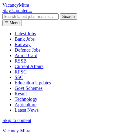
Vacancy
Mitra
Stay Updated...
Search
☰ Menu
Latest Jobs
Bank Jobs
Railway
Defence Jobs
Admit Card
RSSB
Current Affairs
RPSC
SSC
Education Updates
Govt Schemes
Result
Technology
Agriculture
Latest News
Skip to content
Vacancy Mitra