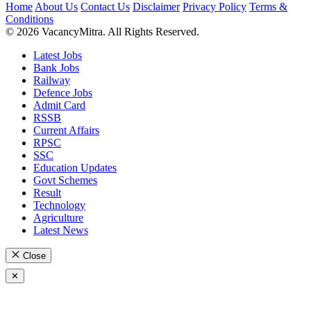
Home
About Us
Contact Us
Disclaimer
Privacy Policy
Terms &
Conditions
© 2026 VacancyMitra. All Rights Reserved.
Latest Jobs
Bank Jobs
Railway
Defence Jobs
Admit Card
RSSB
Current Affairs
RPSC
SSC
Education Updates
Govt Schemes
Result
Technology
Agriculture
Latest News
Close
✕