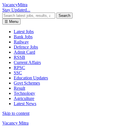
Vacancy
Mitra
Stay Updated...
Search
☰ Menu
Latest Jobs
Bank Jobs
Railway
Defence Jobs
Admit Card
RSSB
Current Affairs
RPSC
SSC
Education Updates
Govt Schemes
Result
Technology
Agriculture
Latest News
Skip to content
Vacancy Mitra