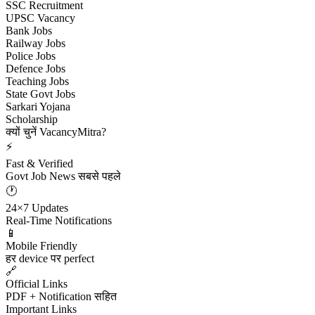
SSC Recruitment
UPSC Vacancy
Bank Jobs
Railway Jobs
Police Jobs
Defence Jobs
Teaching Jobs
State Govt Jobs
Sarkari Yojana
Scholarship
क्यों चुनें VacancyMitra?
⚡
Fast & Verified
Govt Job News सबसे पहले
🕐
24×7 Updates
Real-Time Notifications
📱
Mobile Friendly
हर device पर perfect
🔗
Official Links
PDF + Notification सहित
Important Links