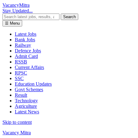
Vacancy
Mitra
Stay Updated...
Search
☰ Menu
Latest Jobs
Bank Jobs
Railway
Defence Jobs
Admit Card
RSSB
Current Affairs
RPSC
SSC
Education Updates
Govt Schemes
Result
Technology
Agriculture
Latest News
Skip to content
Vacancy Mitra