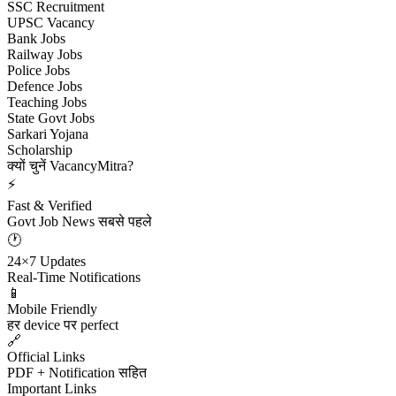
SSC Recruitment
UPSC Vacancy
Bank Jobs
Railway Jobs
Police Jobs
Defence Jobs
Teaching Jobs
State Govt Jobs
Sarkari Yojana
Scholarship
क्यों चुनें VacancyMitra?
⚡
Fast & Verified
Govt Job News सबसे पहले
🕐
24×7 Updates
Real-Time Notifications
📱
Mobile Friendly
हर device पर perfect
🔗
Official Links
PDF + Notification सहित
Important Links