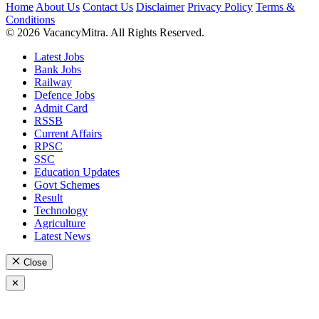
Home
About Us
Contact Us
Disclaimer
Privacy Policy
Terms &
Conditions
© 2026 VacancyMitra. All Rights Reserved.
Latest Jobs
Bank Jobs
Railway
Defence Jobs
Admit Card
RSSB
Current Affairs
RPSC
SSC
Education Updates
Govt Schemes
Result
Technology
Agriculture
Latest News
Close
✕