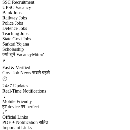
SSC Recruitment
UPSC Vacancy
Bank Jobs
Railway Jobs
Police Jobs
Defence Jobs
Teaching Jobs
State Govt Jobs
Sarkari Yojana
Scholarship
क्यों चुनें VacancyMitra?
⚡
Fast & Verified
Govt Job News सबसे पहले
🕐
24×7 Updates
Real-Time Notifications
📱
Mobile Friendly
हर device पर perfect
🔗
Official Links
PDF + Notification सहित
Important Links