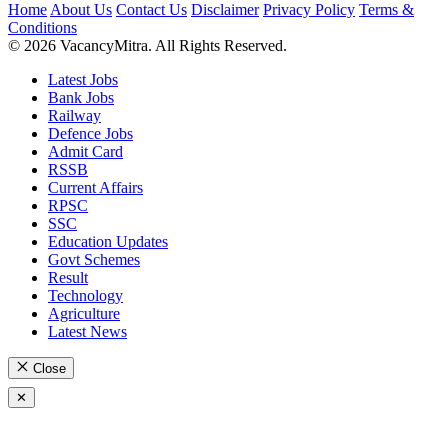
Home
About Us
Contact Us
Disclaimer
Privacy Policy
Terms &
Conditions
© 2026 VacancyMitra. All Rights Reserved.
Latest Jobs
Bank Jobs
Railway
Defence Jobs
Admit Card
RSSB
Current Affairs
RPSC
SSC
Education Updates
Govt Schemes
Result
Technology
Agriculture
Latest News
Close
✕