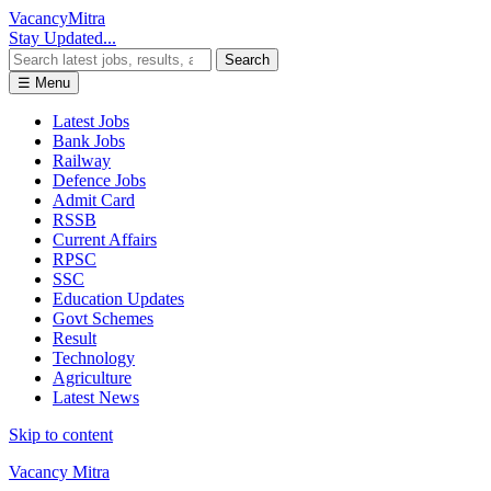
Vacancy
Mitra
Stay Updated...
Search
☰ Menu
Latest Jobs
Bank Jobs
Railway
Defence Jobs
Admit Card
RSSB
Current Affairs
RPSC
SSC
Education Updates
Govt Schemes
Result
Technology
Agriculture
Latest News
Skip to content
Vacancy Mitra