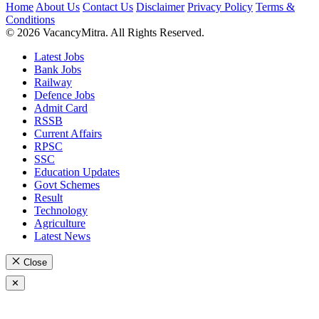
Home
About Us
Contact Us
Disclaimer
Privacy Policy
Terms &
Conditions
© 2026 VacancyMitra. All Rights Reserved.
Latest Jobs
Bank Jobs
Railway
Defence Jobs
Admit Card
RSSB
Current Affairs
RPSC
SSC
Education Updates
Govt Schemes
Result
Technology
Agriculture
Latest News
Close
✕