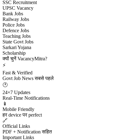
SSC Recruitment
UPSC Vacancy
Bank Jobs
Railway Jobs
Police Jobs
Defence Jobs
Teaching Jobs
State Govt Jobs
Sarkari Yojana
Scholarship
क्यों चुनें VacancyMitra?
⚡
Fast & Verified
Govt Job News सबसे पहले
🕐
24×7 Updates
Real-Time Notifications
📱
Mobile Friendly
हर device पर perfect
🔗
Official Links
PDF + Notification सहित
Important Links