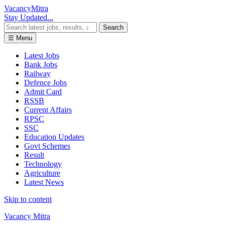
Vacancy
Mitra
Stay Updated...
Search
☰ Menu
Latest Jobs
Bank Jobs
Railway
Defence Jobs
Admit Card
RSSB
Current Affairs
RPSC
SSC
Education Updates
Govt Schemes
Result
Technology
Agriculture
Latest News
Skip to content
Vacancy Mitra