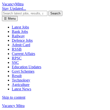
Vacancy
Mitra
Stay Updated...
Search
☰ Menu
Latest Jobs
Bank Jobs
Railway
Defence Jobs
Admit Card
RSSB
Current Affairs
RPSC
SSC
Education Updates
Govt Schemes
Result
Technology
Agriculture
Latest News
Skip to content
Vacancy Mitra