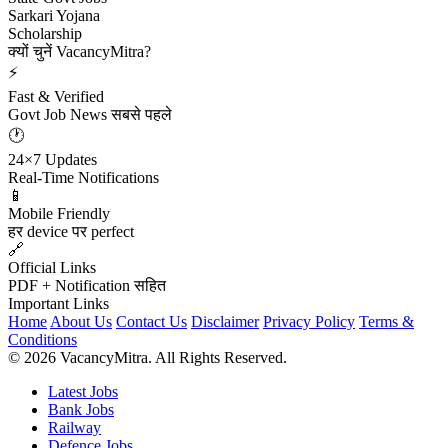
Sarkari Yojana
Scholarship
क्यों चुनें VacancyMitra?
⚡
Fast & Verified
Govt Job News सबसे पहले
🕐
24×7 Updates
Real-Time Notifications
📱
Mobile Friendly
हर device पर perfect
🔗
Official Links
PDF + Notification सहित
Important Links
Home
About Us
Contact Us
Disclaimer
Privacy Policy
Terms &
Conditions
© 2026 VacancyMitra. All Rights Reserved.
Latest Jobs
Bank Jobs
Railway
Defence Jobs