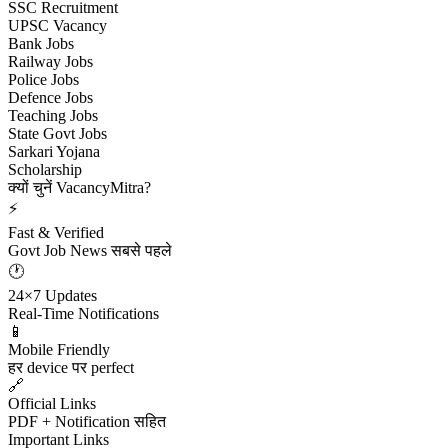
SSC Recruitment
UPSC Vacancy
Bank Jobs
Railway Jobs
Police Jobs
Defence Jobs
Teaching Jobs
State Govt Jobs
Sarkari Yojana
Scholarship
क्यों चुनें VacancyMitra?
⚡
Fast & Verified
Govt Job News सबसे पहले
🕐
24×7 Updates
Real-Time Notifications
📱
Mobile Friendly
हर device पर perfect
🔗
Official Links
PDF + Notification सहित
Important Links