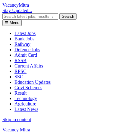
Vacancy
Mitra
Stay Updated...
Search
☰ Menu
Latest Jobs
Bank Jobs
Railway
Defence Jobs
Admit Card
RSSB
Current Affairs
RPSC
SSC
Education Updates
Govt Schemes
Result
Technology
Agriculture
Latest News
Skip to content
Vacancy Mitra