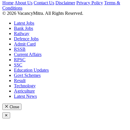
Home
About Us
Contact Us
Disclaimer
Privacy Policy
Terms &
Conditions
© 2026 VacancyMitra. All Rights Reserved.
Latest Jobs
Bank Jobs
Railway
Defence Jobs
Admit Card
RSSB
Current Affairs
RPSC
SSC
Education Updates
Govt Schemes
Result
Technology
Agriculture
Latest News
Close
✕