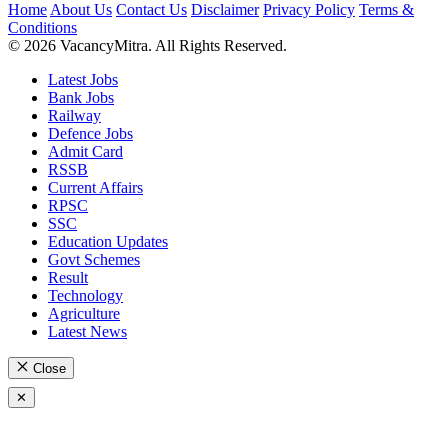
Home
About Us
Contact Us
Disclaimer
Privacy Policy
Terms &
Conditions
© 2026 VacancyMitra. All Rights Reserved.
Latest Jobs
Bank Jobs
Railway
Defence Jobs
Admit Card
RSSB
Current Affairs
RPSC
SSC
Education Updates
Govt Schemes
Result
Technology
Agriculture
Latest News
Close
✕