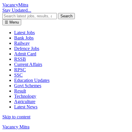
Vacancy
Mitra
Stay Updated...
Search
☰ Menu
Latest Jobs
Bank Jobs
Railway
Defence Jobs
Admit Card
RSSB
Current Affairs
RPSC
SSC
Education Updates
Govt Schemes
Result
Technology
Agriculture
Latest News
Skip to content
Vacancy Mitra