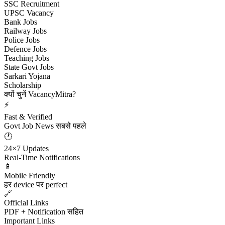
SSC Recruitment
UPSC Vacancy
Bank Jobs
Railway Jobs
Police Jobs
Defence Jobs
Teaching Jobs
State Govt Jobs
Sarkari Yojana
Scholarship
क्यों चुनें VacancyMitra?
⚡
Fast & Verified
Govt Job News सबसे पहले
🕐
24×7 Updates
Real-Time Notifications
📱
Mobile Friendly
हर device पर perfect
🔗
Official Links
PDF + Notification सहित
Important Links