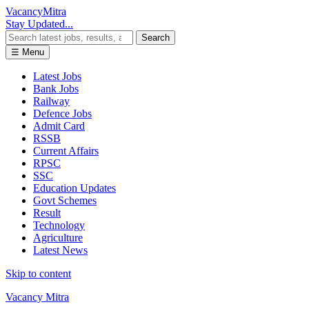
Vacancy
Mitra
Stay Updated...
Search
☰ Menu
Latest Jobs
Bank Jobs
Railway
Defence Jobs
Admit Card
RSSB
Current Affairs
RPSC
SSC
Education Updates
Govt Schemes
Result
Technology
Agriculture
Latest News
Skip to content
Vacancy Mitra