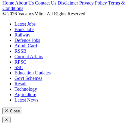
Home
About Us
Contact Us
Disclaimer
Privacy Policy
Terms &
Conditions
© 2026 VacancyMitra. All Rights Reserved.
Latest Jobs
Bank Jobs
Railway
Defence Jobs
Admit Card
RSSB
Current Affairs
RPSC
SSC
Education Updates
Govt Schemes
Result
Technology
Agriculture
Latest News
Close
✕