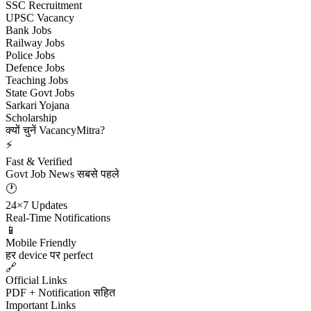
SSC Recruitment
UPSC Vacancy
Bank Jobs
Railway Jobs
Police Jobs
Defence Jobs
Teaching Jobs
State Govt Jobs
Sarkari Yojana
Scholarship
क्यों चुनें VacancyMitra?
⚡
Fast & Verified
Govt Job News सबसे पहले
🕐
24×7 Updates
Real-Time Notifications
📱
Mobile Friendly
हर device पर perfect
🔗
Official Links
PDF + Notification सहित
Important Links