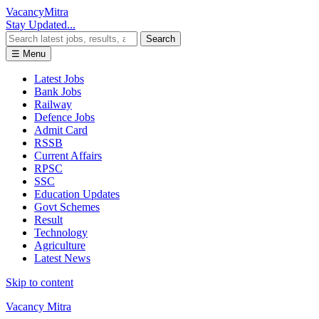
Vacancy
Mitra
Stay Updated...
Search
☰ Menu
Latest Jobs
Bank Jobs
Railway
Defence Jobs
Admit Card
RSSB
Current Affairs
RPSC
SSC
Education Updates
Govt Schemes
Result
Technology
Agriculture
Latest News
Skip to content
Vacancy Mitra