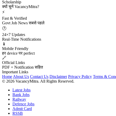
Scholarship
क्यों चुनें VacancyMitra?
⚡
Fast & Verified
Govt Job News सबसे पहले
🕐
24×7 Updates
Real-Time Notifications
📱
Mobile Friendly
हर device पर perfect
🔗
Official Links
PDF + Notification सहित
Important Links
Home
About Us
Contact Us
Disclaimer
Privacy Policy
Terms & Cond
© 2026 VacancyMitra. All Rights Reserved.
Latest Jobs
Bank Jobs
Railway
Defence Jobs
Admit Card
RSSB