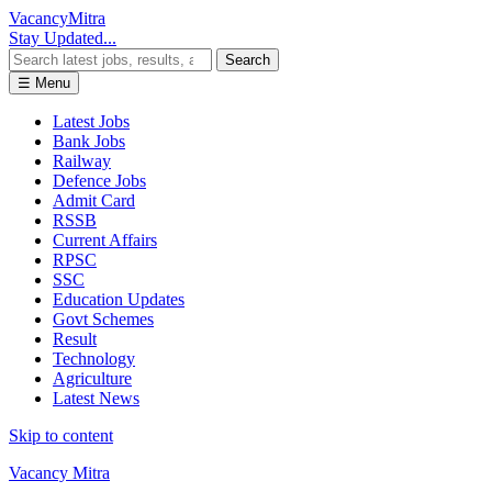
Vacancy
Mitra
Stay Updated...
Search
☰ Menu
Latest Jobs
Bank Jobs
Railway
Defence Jobs
Admit Card
RSSB
Current Affairs
RPSC
SSC
Education Updates
Govt Schemes
Result
Technology
Agriculture
Latest News
Skip to content
Vacancy Mitra