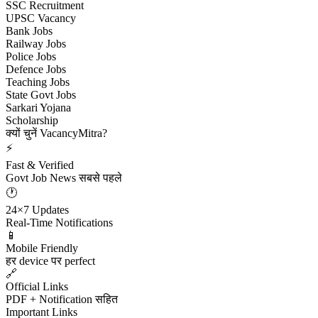
SSC Recruitment
UPSC Vacancy
Bank Jobs
Railway Jobs
Police Jobs
Defence Jobs
Teaching Jobs
State Govt Jobs
Sarkari Yojana
Scholarship
क्यों चुनें VacancyMitra?
⚡
Fast & Verified
Govt Job News सबसे पहले
🕐
24×7 Updates
Real-Time Notifications
📱
Mobile Friendly
हर device पर perfect
🔗
Official Links
PDF + Notification सहित
Important Links