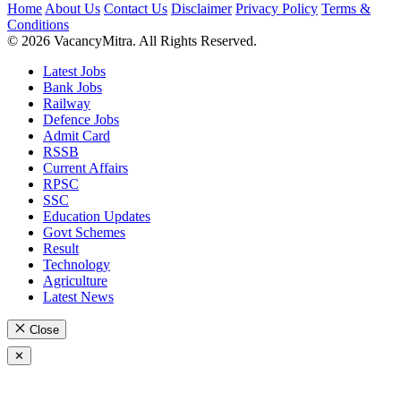
Home
About Us
Contact Us
Disclaimer
Privacy Policy
Terms &
Conditions
© 2026 VacancyMitra. All Rights Reserved.
Latest Jobs
Bank Jobs
Railway
Defence Jobs
Admit Card
RSSB
Current Affairs
RPSC
SSC
Education Updates
Govt Schemes
Result
Technology
Agriculture
Latest News
Close
✕