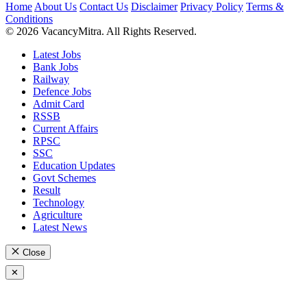
Home
About Us
Contact Us
Disclaimer
Privacy Policy
Terms &
Conditions
© 2026 VacancyMitra. All Rights Reserved.
Latest Jobs
Bank Jobs
Railway
Defence Jobs
Admit Card
RSSB
Current Affairs
RPSC
SSC
Education Updates
Govt Schemes
Result
Technology
Agriculture
Latest News
Close
✕