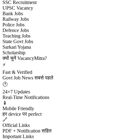
SSC Recruitment
UPSC Vacancy
Bank Jobs
Railway Jobs
Police Jobs
Defence Jobs
Teaching Jobs
State Govt Jobs
Sarkari Yojana
Scholarship
क्यों चुनें VacancyMitra?
⚡
Fast & Verified
Govt Job News सबसे पहले
🕐
24×7 Updates
Real-Time Notifications
📱
Mobile Friendly
हर device पर perfect
🔗
Official Links
PDF + Notification सहित
Important Links