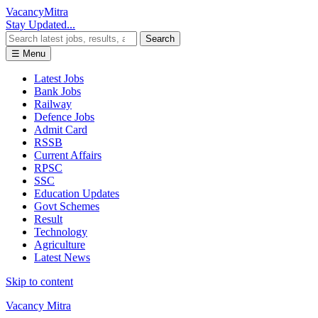
Vacancy
Mitra
Stay Updated...
Search
☰ Menu
Latest Jobs
Bank Jobs
Railway
Defence Jobs
Admit Card
RSSB
Current Affairs
RPSC
SSC
Education Updates
Govt Schemes
Result
Technology
Agriculture
Latest News
Skip to content
Vacancy Mitra