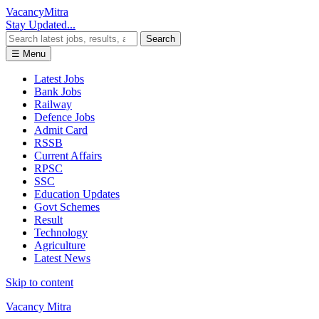
Vacancy
Mitra
Stay Updated...
Search
☰ Menu
Latest Jobs
Bank Jobs
Railway
Defence Jobs
Admit Card
RSSB
Current Affairs
RPSC
SSC
Education Updates
Govt Schemes
Result
Technology
Agriculture
Latest News
Skip to content
Vacancy Mitra