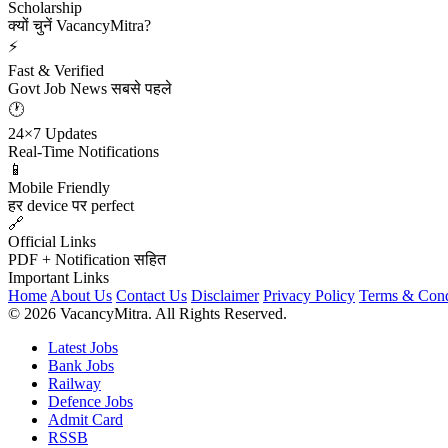
Scholarship
क्यों चुनें VacancyMitra?
⚡
Fast & Verified
Govt Job News सबसे पहले
🕐
24×7 Updates
Real-Time Notifications
📱
Mobile Friendly
हर device पर perfect
🔗
Official Links
PDF + Notification सहित
Important Links
Home
About Us
Contact Us
Disclaimer
Privacy Policy
Terms & Cond
© 2026 VacancyMitra. All Rights Reserved.
Latest Jobs
Bank Jobs
Railway
Defence Jobs
Admit Card
RSSB