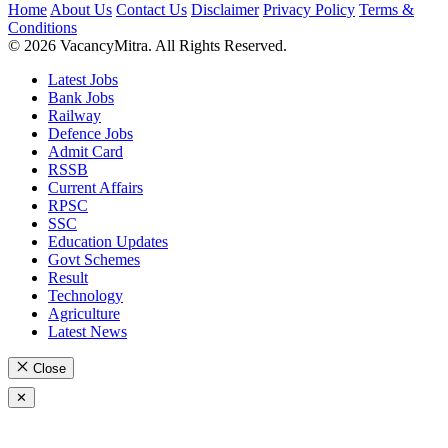
Home
About Us
Contact Us
Disclaimer
Privacy Policy
Terms &
Conditions
© 2026 VacancyMitra. All Rights Reserved.
Latest Jobs
Bank Jobs
Railway
Defence Jobs
Admit Card
RSSB
Current Affairs
RPSC
SSC
Education Updates
Govt Schemes
Result
Technology
Agriculture
Latest News
Close
✕