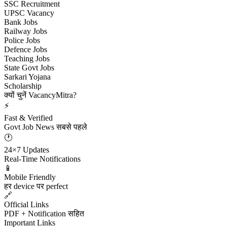
SSC Recruitment
UPSC Vacancy
Bank Jobs
Railway Jobs
Police Jobs
Defence Jobs
Teaching Jobs
State Govt Jobs
Sarkari Yojana
Scholarship
क्यों चुनें VacancyMitra?
⚡
Fast & Verified
Govt Job News सबसे पहले
🕐
24×7 Updates
Real-Time Notifications
📱
Mobile Friendly
हर device पर perfect
🔗
Official Links
PDF + Notification सहित
Important Links