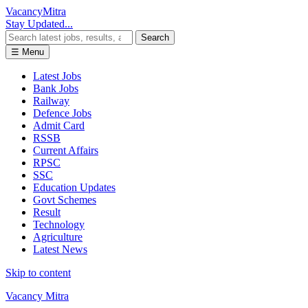
Vacancy
Mitra
Stay Updated...
Search
☰ Menu
Latest Jobs
Bank Jobs
Railway
Defence Jobs
Admit Card
RSSB
Current Affairs
RPSC
SSC
Education Updates
Govt Schemes
Result
Technology
Agriculture
Latest News
Skip to content
Vacancy Mitra