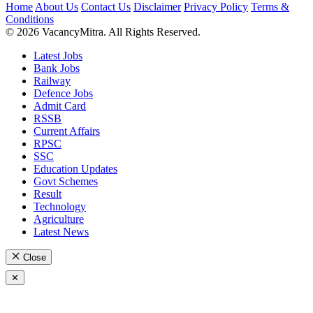
Home
About Us
Contact Us
Disclaimer
Privacy Policy
Terms &
Conditions
© 2026 VacancyMitra. All Rights Reserved.
Latest Jobs
Bank Jobs
Railway
Defence Jobs
Admit Card
RSSB
Current Affairs
RPSC
SSC
Education Updates
Govt Schemes
Result
Technology
Agriculture
Latest News
Close
✕