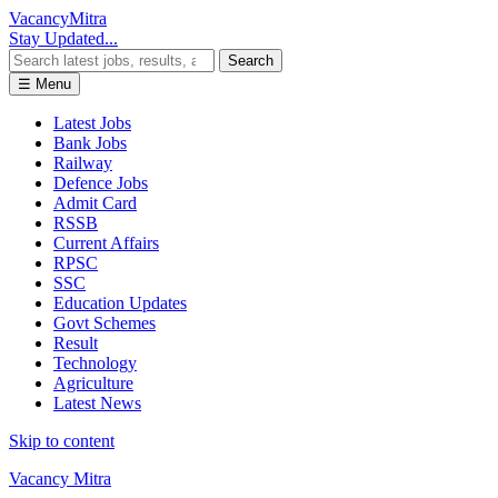
Vacancy
Mitra
Stay Updated...
Search
☰ Menu
Latest Jobs
Bank Jobs
Railway
Defence Jobs
Admit Card
RSSB
Current Affairs
RPSC
SSC
Education Updates
Govt Schemes
Result
Technology
Agriculture
Latest News
Skip to content
Vacancy Mitra