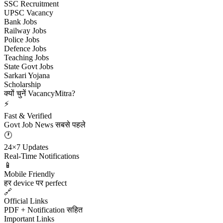
SSC Recruitment
UPSC Vacancy
Bank Jobs
Railway Jobs
Police Jobs
Defence Jobs
Teaching Jobs
State Govt Jobs
Sarkari Yojana
Scholarship
क्यों चुनें VacancyMitra?
⚡
Fast & Verified
Govt Job News सबसे पहले
🕐
24×7 Updates
Real-Time Notifications
📱
Mobile Friendly
हर device पर perfect
🔗
Official Links
PDF + Notification सहित
Important Links