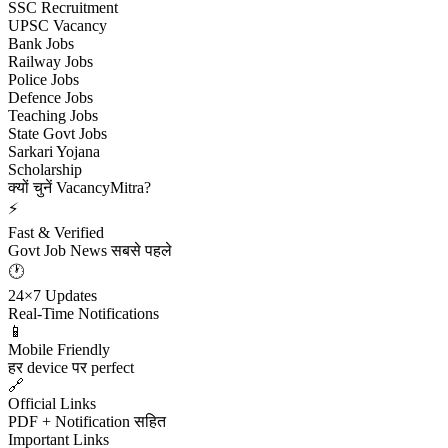
SSC Recruitment
UPSC Vacancy
Bank Jobs
Railway Jobs
Police Jobs
Defence Jobs
Teaching Jobs
State Govt Jobs
Sarkari Yojana
Scholarship
क्यों चुनें VacancyMitra?
⚡
Fast & Verified
Govt Job News सबसे पहले
🕐
24×7 Updates
Real-Time Notifications
📱
Mobile Friendly
हर device पर perfect
🔗
Official Links
PDF + Notification सहित
Important Links