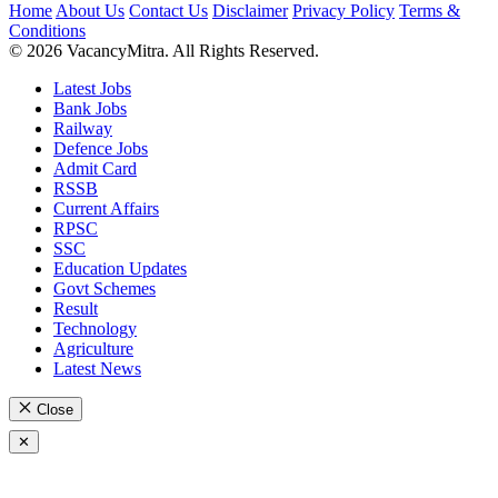
Home
About Us
Contact Us
Disclaimer
Privacy Policy
Terms &
Conditions
© 2026 VacancyMitra. All Rights Reserved.
Latest Jobs
Bank Jobs
Railway
Defence Jobs
Admit Card
RSSB
Current Affairs
RPSC
SSC
Education Updates
Govt Schemes
Result
Technology
Agriculture
Latest News
Close
✕