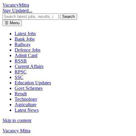
Vacancy
Mitra
Stay Updated...
Search
☰ Menu
Latest Jobs
Bank Jobs
Railway
Defence Jobs
Admit Card
RSSB
Current Affairs
RPSC
SSC
Education Updates
Govt Schemes
Result
Technology
Agriculture
Latest News
Skip to content
Vacancy Mitra