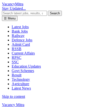
Vacancy
Mitra
Stay Updated...
Search
☰ Menu
Latest Jobs
Bank Jobs
Railway
Defence Jobs
Admit Card
RSSB
Current Affairs
RPSC
SSC
Education Updates
Govt Schemes
Result
Technology
Agriculture
Latest News
Skip to content
Vacancy Mitra