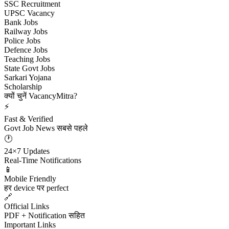
SSC Recruitment
UPSC Vacancy
Bank Jobs
Railway Jobs
Police Jobs
Defence Jobs
Teaching Jobs
State Govt Jobs
Sarkari Yojana
Scholarship
क्यों चुनें VacancyMitra?
⚡
Fast & Verified
Govt Job News सबसे पहले
🕐
24×7 Updates
Real-Time Notifications
📱
Mobile Friendly
हर device पर perfect
🔗
Official Links
PDF + Notification सहित
Important Links