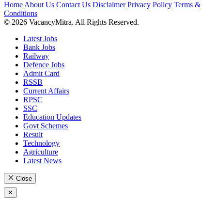
Home
About Us
Contact Us
Disclaimer
Privacy Policy
Terms &
Conditions
© 2026 VacancyMitra. All Rights Reserved.
Latest Jobs
Bank Jobs
Railway
Defence Jobs
Admit Card
RSSB
Current Affairs
RPSC
SSC
Education Updates
Govt Schemes
Result
Technology
Agriculture
Latest News
Close
✕