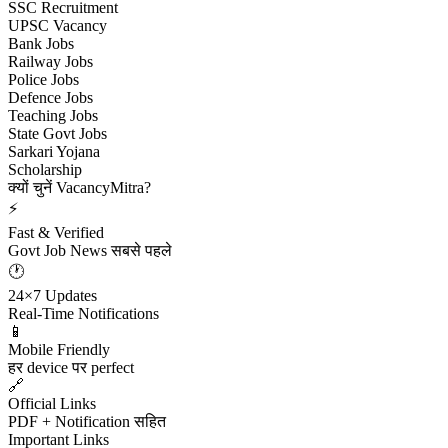
SSC Recruitment
UPSC Vacancy
Bank Jobs
Railway Jobs
Police Jobs
Defence Jobs
Teaching Jobs
State Govt Jobs
Sarkari Yojana
Scholarship
क्यों चुनें VacancyMitra?
⚡
Fast & Verified
Govt Job News सबसे पहले
🕐
24×7 Updates
Real-Time Notifications
📱
Mobile Friendly
हर device पर perfect
🔗
Official Links
PDF + Notification सहित
Important Links