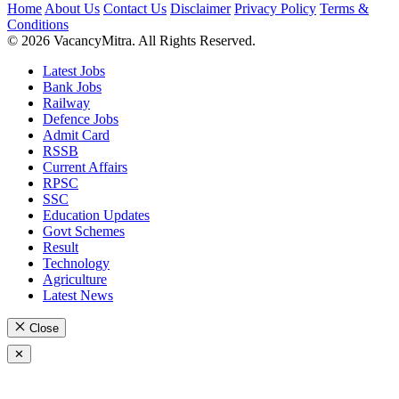
Home
About Us
Contact Us
Disclaimer
Privacy Policy
Terms &
Conditions
© 2026 VacancyMitra. All Rights Reserved.
Latest Jobs
Bank Jobs
Railway
Defence Jobs
Admit Card
RSSB
Current Affairs
RPSC
SSC
Education Updates
Govt Schemes
Result
Technology
Agriculture
Latest News
Close
✕