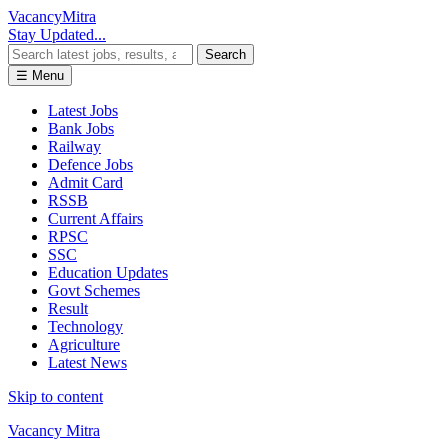
Vacancy
Mitra
Stay Updated...
Search
☰ Menu
Latest Jobs
Bank Jobs
Railway
Defence Jobs
Admit Card
RSSB
Current Affairs
RPSC
SSC
Education Updates
Govt Schemes
Result
Technology
Agriculture
Latest News
Skip to content
Vacancy Mitra