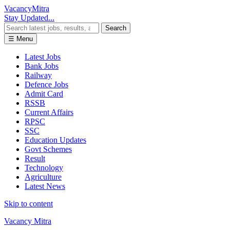
Vacancy
Mitra
Stay Updated...
Search
☰ Menu
Latest Jobs
Bank Jobs
Railway
Defence Jobs
Admit Card
RSSB
Current Affairs
RPSC
SSC
Education Updates
Govt Schemes
Result
Technology
Agriculture
Latest News
Skip to content
Vacancy Mitra