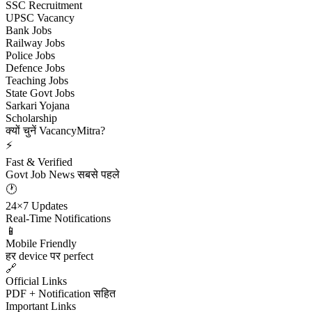
SSC Recruitment
UPSC Vacancy
Bank Jobs
Railway Jobs
Police Jobs
Defence Jobs
Teaching Jobs
State Govt Jobs
Sarkari Yojana
Scholarship
क्यों चुनें VacancyMitra?
⚡
Fast & Verified
Govt Job News सबसे पहले
🕐
24×7 Updates
Real-Time Notifications
📱
Mobile Friendly
हर device पर perfect
🔗
Official Links
PDF + Notification सहित
Important Links