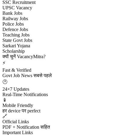
SSC Recruitment
UPSC Vacancy
Bank Jobs
Railway Jobs
Police Jobs
Defence Jobs
Teaching Jobs
State Govt Jobs
Sarkari Yojana
Scholarship
क्यों चुनें VacancyMitra?
⚡
Fast & Verified
Govt Job News सबसे पहले
🕐
24×7 Updates
Real-Time Notifications
📱
Mobile Friendly
हर device पर perfect
🔗
Official Links
PDF + Notification सहित
Important Links