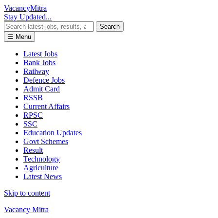
Vacancy
Mitra
Stay Updated...
Search
☰ Menu
Latest Jobs
Bank Jobs
Railway
Defence Jobs
Admit Card
RSSB
Current Affairs
RPSC
SSC
Education Updates
Govt Schemes
Result
Technology
Agriculture
Latest News
Skip to content
Vacancy Mitra