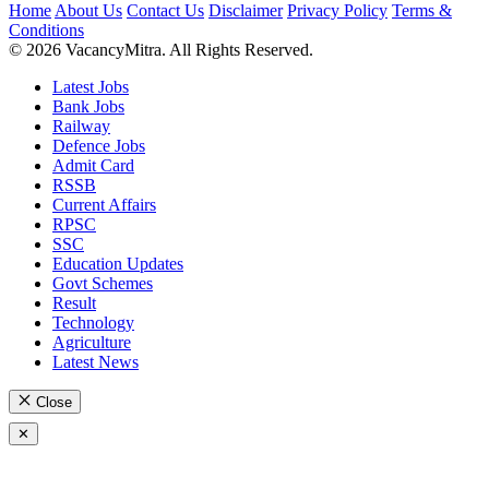
Home
About Us
Contact Us
Disclaimer
Privacy Policy
Terms &
Conditions
© 2026 VacancyMitra. All Rights Reserved.
Latest Jobs
Bank Jobs
Railway
Defence Jobs
Admit Card
RSSB
Current Affairs
RPSC
SSC
Education Updates
Govt Schemes
Result
Technology
Agriculture
Latest News
Close
✕