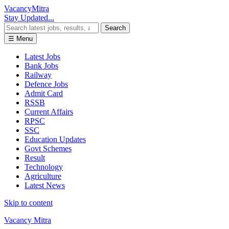
Vacancy
Mitra
Stay Updated...
Search
☰ Menu
Latest Jobs
Bank Jobs
Railway
Defence Jobs
Admit Card
RSSB
Current Affairs
RPSC
SSC
Education Updates
Govt Schemes
Result
Technology
Agriculture
Latest News
Skip to content
Vacancy Mitra