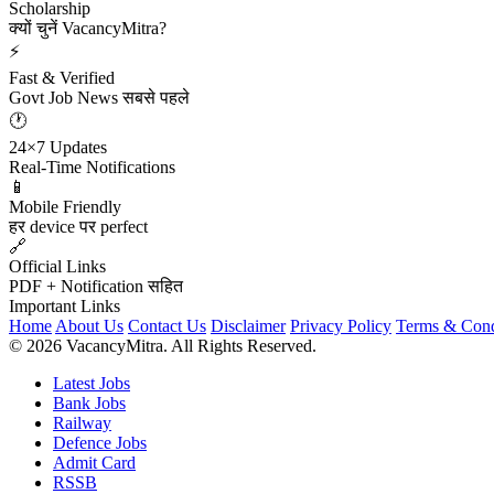
Scholarship
क्यों चुनें VacancyMitra?
⚡
Fast & Verified
Govt Job News सबसे पहले
🕐
24×7 Updates
Real-Time Notifications
📱
Mobile Friendly
हर device पर perfect
🔗
Official Links
PDF + Notification सहित
Important Links
Home
About Us
Contact Us
Disclaimer
Privacy Policy
Terms & Cond
© 2026 VacancyMitra. All Rights Reserved.
Latest Jobs
Bank Jobs
Railway
Defence Jobs
Admit Card
RSSB