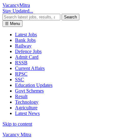
Vacancy
Mitra
Stay Updated...
Search
☰ Menu
Latest Jobs
Bank Jobs
Railway
Defence Jobs
Admit Card
RSSB
Current Affairs
RPSC
SSC
Education Updates
Govt Schemes
Result
Technology
Agriculture
Latest News
Skip to content
Vacancy Mitra