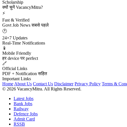
Scholarship
क्यों चुनें VacancyMitra?
⚡
Fast & Verified
Govt Job News सबसे पहले
🕐
24×7 Updates
Real-Time Notifications
📱
Mobile Friendly
हर device पर perfect
🔗
Official Links
PDF + Notification सहित
Important Links
Home
About Us
Contact Us
Disclaimer
Privacy Policy
Terms & Cond
© 2026 VacancyMitra. All Rights Reserved.
Latest Jobs
Bank Jobs
Railway
Defence Jobs
Admit Card
RSSB