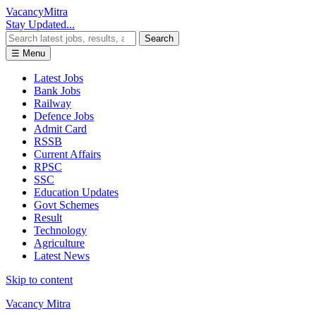
Vacancy
Mitra
Stay Updated...
Search
☰ Menu
Latest Jobs
Bank Jobs
Railway
Defence Jobs
Admit Card
RSSB
Current Affairs
RPSC
SSC
Education Updates
Govt Schemes
Result
Technology
Agriculture
Latest News
Skip to content
Vacancy Mitra