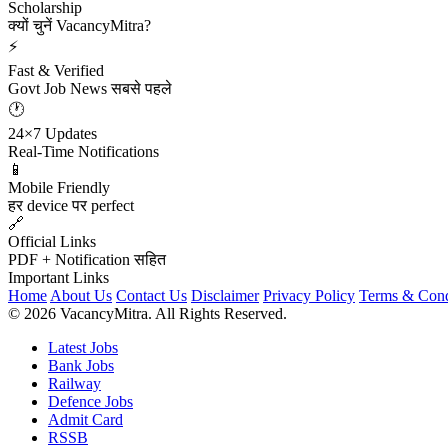
Scholarship
क्यों चुनें VacancyMitra?
⚡
Fast & Verified
Govt Job News सबसे पहले
🕐
24×7 Updates
Real-Time Notifications
📱
Mobile Friendly
हर device पर perfect
🔗
Official Links
PDF + Notification सहित
Important Links
Home
About Us
Contact Us
Disclaimer
Privacy Policy
Terms & Cond
© 2026 VacancyMitra. All Rights Reserved.
Latest Jobs
Bank Jobs
Railway
Defence Jobs
Admit Card
RSSB